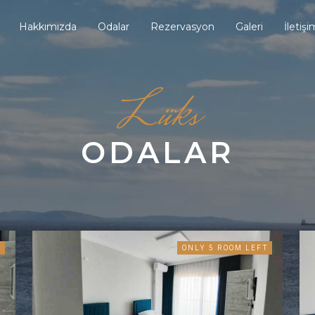
Hakkımızda
Odalar
Rezervasyon
Galeri
İletişi
Lüks
ODALAR
T
ONLY 5 ROOM LEFT