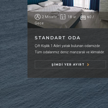
2 Misafir
18 ㎡
₺0 /
Gece
STANDART ODA
Çift Kişilik 1 Adet yatak bulunan odamızdır.
Tüm odalarımız deniz manzaralı ve klimalıdır.
ŞIMDI YER AYIRT