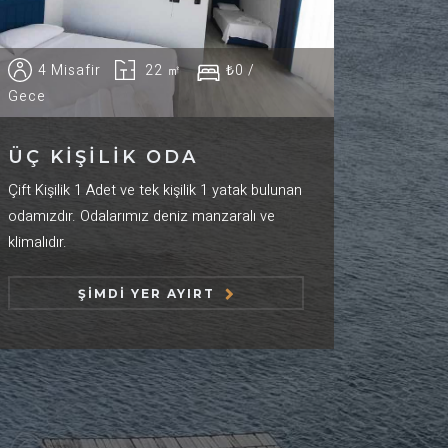
4 Misafir
22 ㎡
₺0 /
Gece
ÜÇ KIŞILIK ODA
Çift Kişilik 1 Adet ve tek kişilik 1 yatak bulunan
odamızdır. Odalarımız deniz manzaralı ve
klimalıdır.
ŞIMDI YER AYIRT