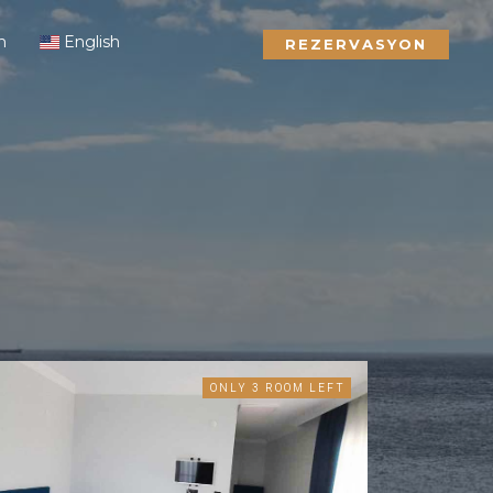
m
English
REZERVASYON
ONLY 3 ROOM LEFT