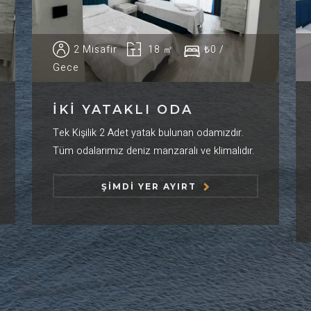
2 Misafir
18 ㎡
₺0 /
Gece
İKI YATAKLI ODA
Tek Kişilik 2 Adet yatak bulunan odamızdır.
Tüm odalarımız deniz manzaralı ve klimalıdır.
ŞIMDI YER AYIRT